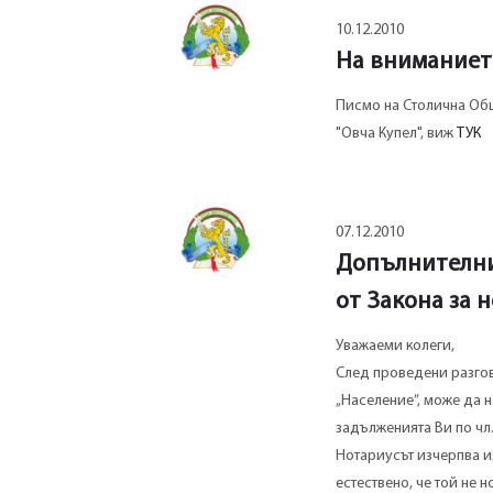
10.12.2010
На вниманиет
Писмо на Столична Общ
"Овча Купел", виж
ТУК
07.12.2010
Допълнителни 
от Закона за 
Уважаеми колеги,
След проведени разгов
„Население”, може да 
задълженията Ви по чл. 
Нотариусът изчерпва и
естествено, че той не 