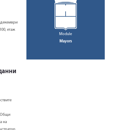
8 декември
100, етаж
Module
Mayors
данни
ествите
е Общи
а на
нстратор