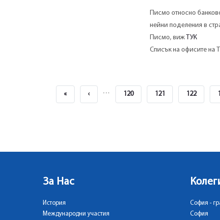
Писмо относно банково
нейни поделения в стра
Писмо, виж
ТУК
Списък на офисите на
Pagination
…
First
«
Previous
‹
Page
120
Page
121
Page
122
Page
Page
За Нас
Колег
История
София - гр
Международни участия
София