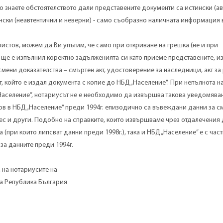
то знаете обстоятелството дали представените документи са истински (а
нски (неавтентични и неверни) - само съобразно наличната информация
ристов, можем да Ви упътим, че само при откриване на грешка (не и при
т ще е изпълнил коректно задълженията си като приеме представените, и
мени доказателства – смъртен акт, удостоверение за наследници, акт з
ът, който е издал документа с копие до НБД „Население”. При непълнота н
аселение”, нотариусът не е необходимо да извършва такова уведомяван
ов в НБД „Население” преди 1994г. епизодично са въвеждани данни за см
ес и други. Подобно на справките, които извършваме чрез отдалечения 
 (при които липсват данни преди 1998г.), така и НБД „Население” е с час
а данните преди 1994г.
 на нотариусите на
а Република България