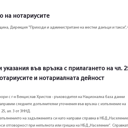
о на нотариусите
ина, Дирекция "Приходи и администритане на местни данъци и такси",
указания във връзка с прилагането на чл. 25,
нотариусите и нотариалната дейност
ори с г-н Венцислав Христов - ръководител на Национална база данни
направим следните допълнителни уточнения във връзка с изпълнение на
25, ал. 3 от ЗННД.
зпълнението на задълженията си като направи справка в НБД „Население
носи отговорност при непълнота или грешка на НБД „Население”. Справка