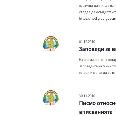
на лични данни, да нап
следва да осъществи т
https://nbd.grao.gover
01.12.2010
Заповеди за 
На вниманието на нота
Заповедите на Министъ
готови и могат да се вз
30.11.2010
Писмо относн
вписванията