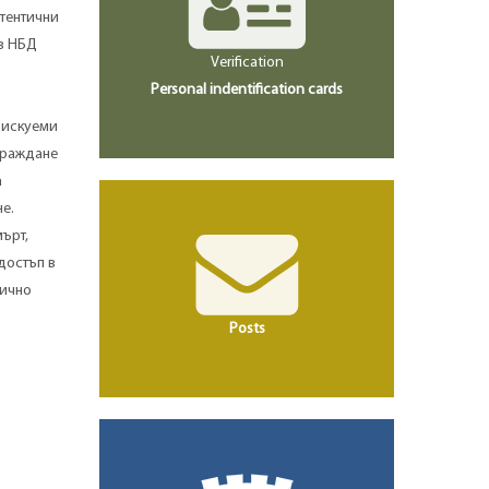
втентични
 в НБД
Verification
Personal indentification cards
зискуеми
а раждане
а
е.
ърт,
достъп в
тично
Posts