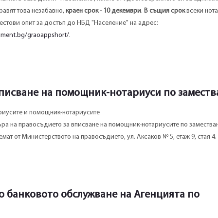
равят това незабавно,
краен срок - 10 декември
.
В същия срок
всеки нот
естови опит за достъп до НБД "Население" на адрес:
nment.bg/graoappshort/
.
вписване на помощник-нотариуси по заместв
риусите и помощник-нотариусите
ра на правосъдието за вписване на помощник-нотариусите по заместван
емат от Министерството на правосъдието, ул. Аксаков № 5, етаж 9, стая 4.
о банковото обслужване на Агенцията по