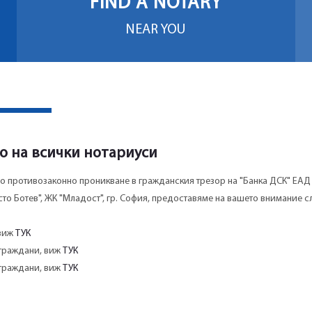
FIND A NOTARY
NEAR YOU
о на всички нотариуси
о противозаконно проникване в гражданския трезор на "Банка ДСК" ЕАД
то Ботев", ЖК "Младост", гр. София, предоставяме на вашето внимание с
 виж
ТУК
 граждани, виж
ТУК
 граждани, виж
ТУК