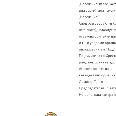
„Население” касае, как
или верни) или неисти
„Население”.
След разговора с г-н Х
непълнота), нотариусъ
от закона обичайни пис
и т.н. и уведоми орган
информацията в НБД „Н
По думите на г-н Христ
раждане, смяна на адр
Агенция по вписванията
въведена информация з
Димитър Танев
Председател на Съвета
Нотариалната камара н