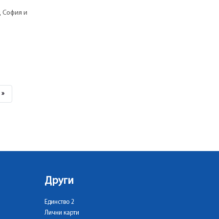
д София и
Last
»
Page
Други
Единство 2
Лични карти