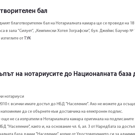
отворителен бал
дният благотворителен бал на Нотариалната камара ще се проведе на 1
часа в зала ”Силует”, „Кемпински Хотел Зографски”, бул. Джеймс Баучер № 
 изтеглите от
ТУК
ъпът на нотариусите до Националната база 
ки нотариуси
2010 г. всички имате достъп до НБД "Население". Ако не можете да осъщ
 напомняме да се обърнете към доставчика на електронен подпис.
е още не са изпратили в Нотариалната камара оригинала на подписанит
Д "Население", както и, на основание чл. 6, ал. 3 от Наредбата за достъп
алната база данни "Население", копие от Удостоверението си за адними