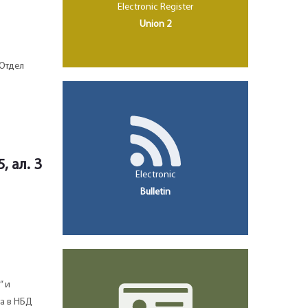
Electronic Register
Union 2
 Отдел
 ал. 3
Electronic
Bulletin
” и
та в НБД