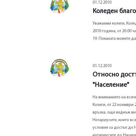
01.12.2010
Коледен благ
Уважаеми колеги, Коле
2010 година, от 20.00 
19. Поканата можете да
01.12.2010
Относно дост
"Население"
На вниманието на всич
Колеги, от 22 ноември 
връзка, още веднъж ви
Нотариусите, които вс
условия за достъп до НБ
нотариусите до Национ