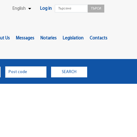
User
English
Log in
List additional actions
Menu
ut Us
Messages
Notaries
Legislation
Contacts