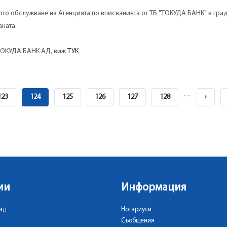
то обслужване на Агенцията по вписванията от ТБ "ТОКУДА БАНК" в гра
ната.
 ТОКУДА БАНК АД, виж
ТУК
…
Page
123
Current
124
Page
125
Page
126
Page
127
Page
128
Next
›
Page
Page
ии
Информация
ад
Нотариуси
Съобщения