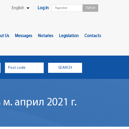
User
English
Log in
List additional actions
Menu
ut Us
Messages
Notaries
Legislation
Contacts
м. април 2021 г.