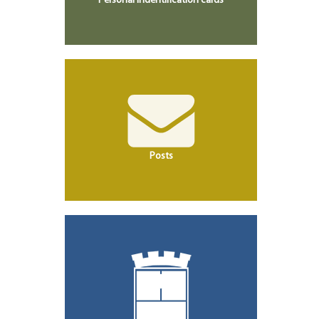
Personal indentification cards
Posts