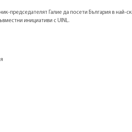
-председателят Галие да посети България в най-с
ъвместни инициативи с UINL.
ия