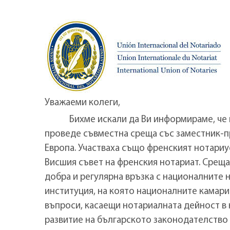
Уважаеми колеги,
Бихме искали да Ви информираме, че пре
проведе съвместна среща със заместник-пре
Европа. Участваха също френският нотариу
Висшия съвет на френския нотариат. Срещат
добра и регулярна връзка с националните 
институция, на която националните камари 
въпроси, касаещи нотариалната дейност в 
развитие на българското законодателство в