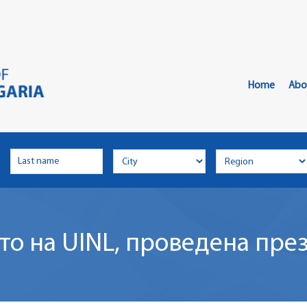
Главно
Меню
Home
Abo
о на UINL, проведена през 