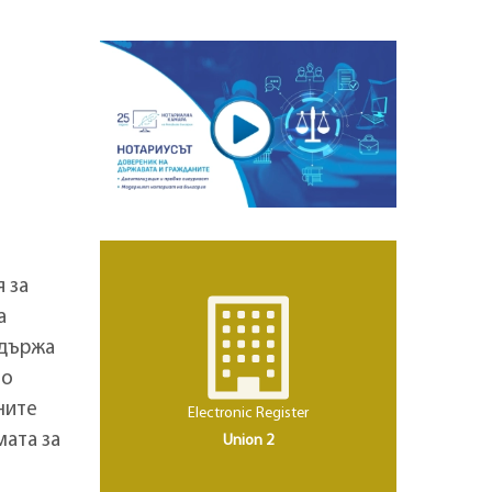
 за
а
ддържа
то
ните
Electronic Register
мата за
Union 2