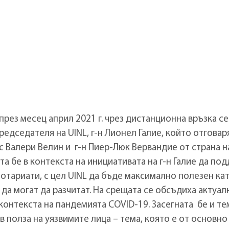
з месец април 2021 г. чрез дистанционна връзка се
дседателя на UINL, г-н Лионел Галие, който отговаря
с Валери Велин и г-н Пиер-Люк Вервандие от страна н
а бе в контекста на инициативата на г-н Галие да по
нотариати, с цел UINL да бъде максимално полезен ка
да могат да разчитат. На срещата се обсъдиха актуал
контекста на пандемията COVID-19. Засегната бе и те
 полза на уязвимите лица – тема, която е от основно