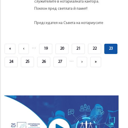
служителите в нотариалната кантора.
Поклон пред светлата й памет!
Председател на Съвета на нотариусите
Pagination
…
First
«
Previous
‹
Страница
19
Страница
20
Страница
21
Страница
22
Current
23
Page
Page
Page
…
Страница
24
Страница
25
Страница
26
Страница
27
Next
›
Last
»
Page
Page