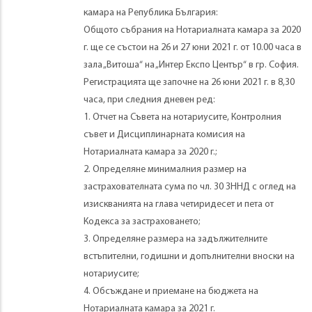
камара на Република България:
Общото събрания на Нотариалната камара за 2020
г. ще се състои на 26 и 27 юни 2021 г. от 10.00 часа в
зала „Витоша“ на „Интер Експо Център“ в гр. София.
Регистрацията ще започне на 26 юни 2021 г. в 8,30
часа, при следния дневен ред:
1. Отчет на Съвета на нотариусите, Контролния
съвет и Дисциплинарната комисия на
Нотариалната камара за 2020 г.;
2. Определяне минималния размер на
застрахователната сума по чл. 30 ЗННД с оглед на
изискванията на глава четиридесет и пета от
Кодекса за застраховането;
3. Определяне размера на задължителните
встъпителни, годишни и допълнителни вноски на
нотариусите;
4. Обсъждане и приемане на бюджета на
Нотариалната камара за 2021 г.