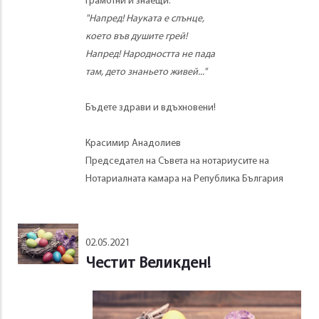
грамотни и знаещи.
"Напред! Науката е слънце,
което във душите грей!
Напред! Народността не пада
там, дето знаньето живей..."
Бъдете здрави и вдъхновени!
Красимир Анадолиев
Председател на Съвета на нотариусите на
Нотариалната камара на Република България
02.05.2021
Честит Великден!