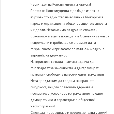
Честит ден на Конституцията и юриста!
Ролята на Конституцията е да бъде израз на
върховното единство на волята на българския
народ и отражение на общочовешките ценности
и идеали. Независимо от духа на епохата ,
основополагащите принципи в Основния закон са
непреходни и трябва да се стремим да ги
съхраняваме и прилагаме по пътя към модерна
европейска държавност!
На юристите се пада нелеката задача да
съблюдават за законността и да гарантират
правата и свободите на всеки един гражданин!
Нека продължим да следим за правната
сигурност, защото правовата държава е
неотменимо условие за изграждането на едно
демократично и справедливо общество!
Честит празник!
С пожелание за здраве и професионални успехи!