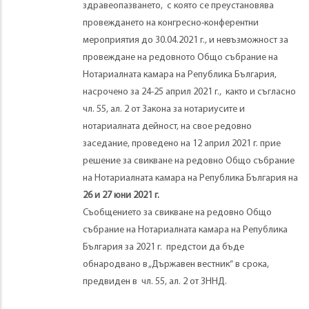
здравеопазването, с която се преустановява
провеждането на конгресно-конферентни
мероприятия до 30.04.2021 г., и невъзможност за
провеждане на редовното Общо събрание на
Нотариалната камара на Република България,
насрочено за 24-25 април 2021 г., както и съгласно
чл. 55, ал. 2 от Закона за нотариусите и
нотариалната дейност, на свое редовно
заседание, проведено на 12 април 2021 г. прие
решение за свикване на редовно Общо събрание
на Нотариалната камара на Република България на
26 и 27 юни 2021 г.
Съобщението за свикване на редовно Общо
събрание на Нотариалната камара на Република
България за 2021 г. предстои да бъде
обнародвано в „Държавен вестник“ в срока,
предвиден в чл. 55, ал. 2 от ЗННД.