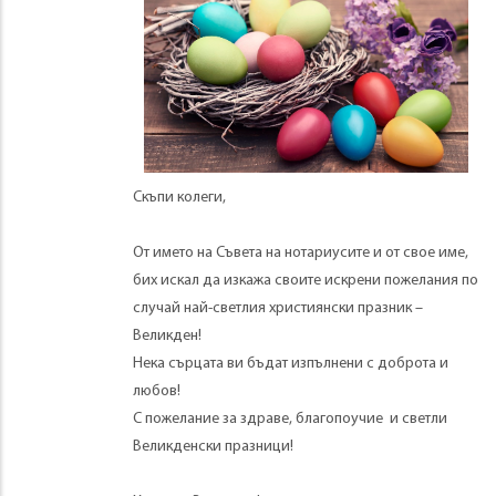
Скъпи колеги,
От името на Съвета на нотариусите и от свое име,
бих искал да изкажа своите искрени пожелания по
случай най-светлия християнски празник –
Великден!
Нека сърцата ви бъдат изпълнени с доброта и
любов!
С пожелание за здраве, благопоучие и светли
Великденски празници!